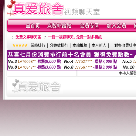
免費文字聊天區
一對一視訊聊天 / 免費一對多視訊
業績排行
│
分鐘數排行
│
本站推薦
│
本月新人
│
一對多收費排
恭喜七月份消費排行前十名會員 獲得免費點數~
No.3
No.4
No.5
-贈點
8,000
點
-贈點
7,000
點
LV76098**
LV75277**
L
No.8
No.8
No.10
-贈點
3,000
點
-贈點
3,000
點
LV70847**
LV75677**
主持人編